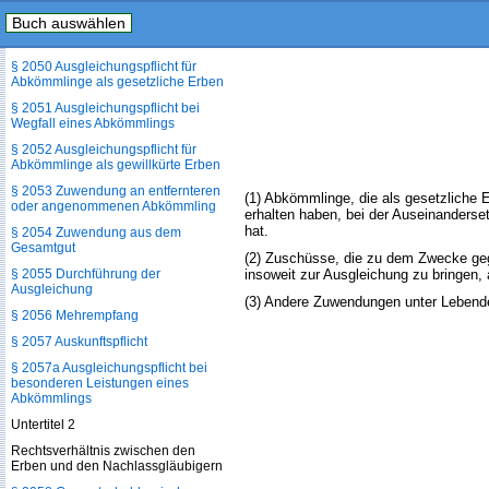
Erblassers
Buch auswählen
§ 2049 Übernahme eines Landguts
§ 2050 Ausgleichungspflicht für
Abkömmlinge als gesetzliche Erben
§ 2051 Ausgleichungspflicht bei
Wegfall eines Abkömmlings
§ 2052 Ausgleichungspflicht für
Abkömmlinge als gewillkürte Erben
§ 2053 Zuwendung an entfernteren
(1) Abkömmlinge, die als gesetzliche E
oder angenommenen Abkömmling
erhalten haben, bei der Auseinanderse
hat.
§ 2054 Zuwendung aus dem
Gesamtgut
(2) Zuschüsse, die zu dem Zwecke geg
§ 2055 Durchführung der
insoweit zur Ausgleichung zu bringen
Ausgleichung
(3) Andere Zuwendungen unter Lebende
§ 2056 Mehrempfang
§ 2057 Auskunftspflicht
§ 2057a Ausgleichungspflicht bei
besonderen Leistungen eines
Abkömmlings
Untertitel 2
Rechtsverhältnis zwischen den
Erben und den Nachlassgläubigern