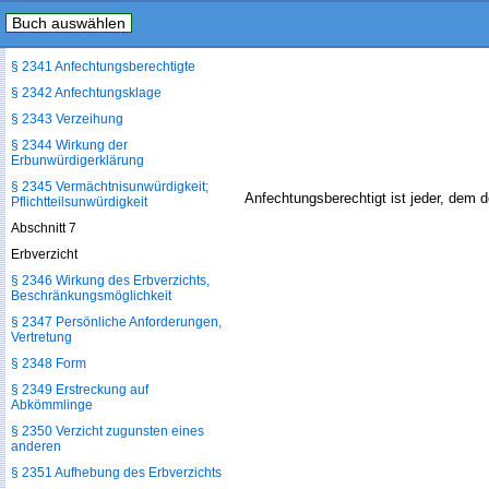
Buch auswählen
§ 2340 Geltendmachung der
Erbunwürdigkeit durch Anfechtung
§ 2341 Anfechtungsberechtigte
§ 2342 Anfechtungsklage
§ 2343 Verzeihung
§ 2344 Wirkung der
Erbunwürdigerklärung
§ 2345 Vermächtnisunwürdigkeit;
Anfechtungsberechtigt ist jeder, dem 
Pflichtteilsunwürdigkeit
Abschnitt 7
Erbverzicht
§ 2346 Wirkung des Erbverzichts,
Beschränkungsmöglichkeit
§ 2347 Persönliche Anforderungen,
Vertretung
§ 2348 Form
§ 2349 Erstreckung auf
Abkömmlinge
§ 2350 Verzicht zugunsten eines
anderen
§ 2351 Aufhebung des Erbverzichts