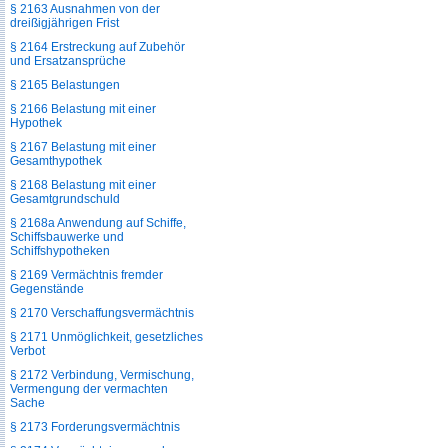
§ 2163 Ausnahmen von der
dreißigjährigen Frist
§ 2164 Erstreckung auf Zubehör
und Ersatzansprüche
§ 2165 Belastungen
§ 2166 Belastung mit einer
Hypothek
§ 2167 Belastung mit einer
Gesamthypothek
§ 2168 Belastung mit einer
Gesamtgrundschuld
§ 2168a Anwendung auf Schiffe,
Schiffsbauwerke und
Schiffshypotheken
§ 2169 Vermächtnis fremder
Gegenstände
§ 2170 Verschaffungsvermächtnis
§ 2171 Unmöglichkeit, gesetzliches
Verbot
§ 2172 Verbindung, Vermischung,
Vermengung der vermachten
Sache
§ 2173 Forderungsvermächtnis