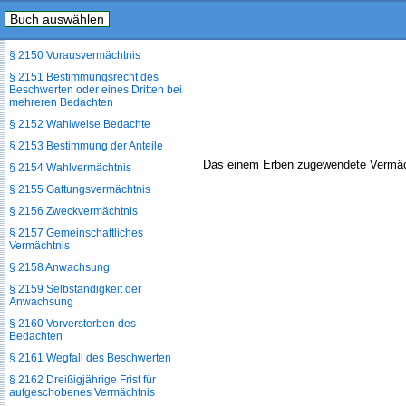
Buch auswählen
§ 2149 Vermächtnis an die
gesetzlichen Erben
§ 2150 Vorausvermächtnis
§ 2151 Bestimmungsrecht des
Beschwerten oder eines Dritten bei
mehreren Bedachten
§ 2152 Wahlweise Bedachte
§ 2153 Bestimmung der Anteile
Das einem Erben zugewendete Vermächtn
§ 2154 Wahlvermächtnis
§ 2155 Gattungsvermächtnis
§ 2156 Zweckvermächtnis
§ 2157 Gemeinschaftliches
Vermächtnis
§ 2158 Anwachsung
§ 2159 Selbständigkeit der
Anwachsung
§ 2160 Vorversterben des
Bedachten
§ 2161 Wegfall des Beschwerten
§ 2162 Dreißigjährige Frist für
aufgeschobenes Vermächtnis