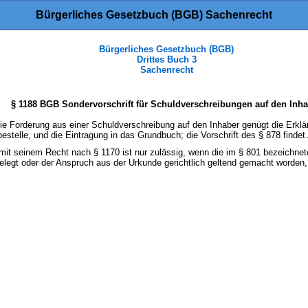
Bürgerliches Gesetzbuch (BGB) Sachenrecht
Bürgerliches Gesetzbuch (BGB)
Drittes Buch 3
Sachenrecht
§ 1188 BGB Sondervorschrift für Schuldverschreibungen auf den Inh
 die Forderung aus einer Schuldverschreibung auf den Inhaber genügt die Er
stelle, und die Eintragung in das Grundbuch; die Vorschrift des § 878 finde
it seinem Recht nach § 1170 ist nur zulässig, wenn die im § 801 bezeichnete V
gelegt oder der Anspruch aus der Urkunde gerichtlich geltend gemacht worden,