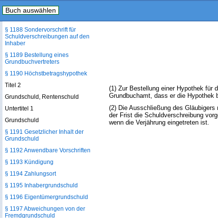
Buch auswählen
§ 1187 Sicherungshypothek für
Inhaber- und Orderpapiere
§ 1188 Sondervorschrift für
Schuldverschreibungen auf den
Inhaber
§ 1189 Bestellung eines
Grundbuchvertreters
§ 1190 Höchstbetragshypothek
Titel 2
(1) Zur Bestellung einer Hypothek für
Grundbuchamt, dass er die Hypothek be
Grundschuld, Rentenschuld
(2) Die Ausschließung des Gläubigers m
Untertitel 1
der Frist die Schuldverschreibung vor
Grundschuld
wenn die Verjährung eingetreten ist.
§ 1191 Gesetzlicher Inhalt der
Grundschuld
§ 1192 Anwendbare Vorschriften
§ 1193 Kündigung
§ 1194 Zahlungsort
§ 1195 Inhabergrundschuld
§ 1196 Eigentümergrundschuld
§ 1197 Abweichungen von der
Fremdgrundschuld