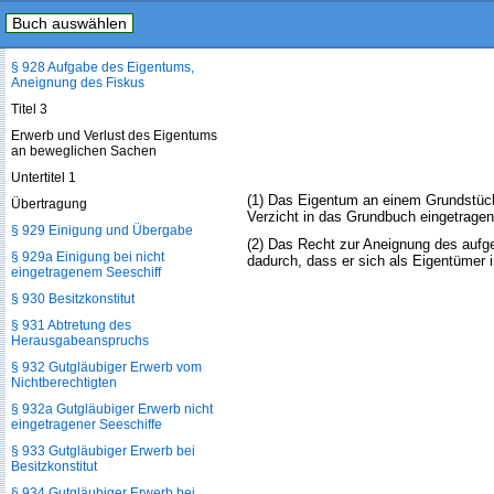
§ 926 Zubehör des Grundstücks
Buch auswählen
§ 927 Aufgebotsverfahren
§ 928 Aufgabe des Eigentums,
Aneignung des Fiskus
Titel 3
Erwerb und Verlust des Eigentums
an beweglichen Sachen
Untertitel 1
(1) Das Eigentum an einem Grundstüc
Übertragung
Verzicht in das Grundbuch eingetragen
§ 929 Einigung und Übergabe
(2) Das Recht zur Aneignung des aufg
§ 929a Einigung bei nicht
dadurch, dass er sich als Eigentümer 
eingetragenem Seeschiff
§ 930 Besitzkonstitut
§ 931 Abtretung des
Herausgabeanspruchs
§ 932 Gutgläubiger Erwerb vom
Nichtberechtigten
§ 932a Gutgläubiger Erwerb nicht
eingetragener Seeschiffe
§ 933 Gutgläubiger Erwerb bei
Besitzkonstitut
§ 934 Gutgläubiger Erwerb bei