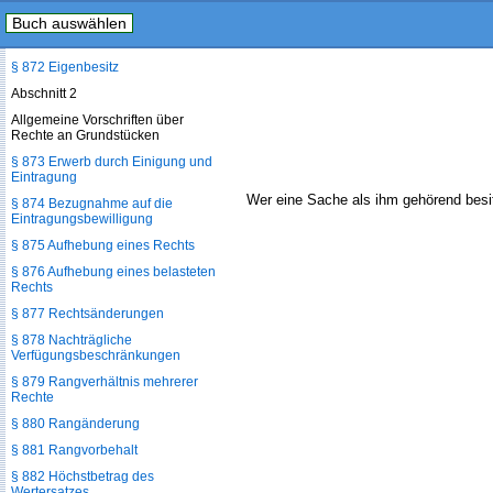
Buch auswählen
§ 871 Mehrstufiger mittelbarer
Besitz
§ 872 Eigenbesitz
Abschnitt 2
Allgemeine Vorschriften über
Rechte an Grundstücken
§ 873 Erwerb durch Einigung und
Eintragung
Wer eine Sache als ihm gehörend besitz
§ 874 Bezugnahme auf die
Eintragungsbewilligung
§ 875 Aufhebung eines Rechts
§ 876 Aufhebung eines belasteten
Rechts
§ 877 Rechtsänderungen
§ 878 Nachträgliche
Verfügungsbeschränkungen
§ 879 Rangverhältnis mehrerer
Rechte
§ 880 Rangänderung
§ 881 Rangvorbehalt
§ 882 Höchstbetrag des
Wertersatzes