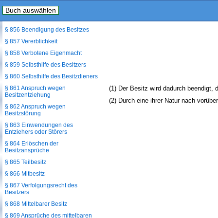
§ 854 Erwerb des Besitzes
Buch auswählen
§ 855 Besitzdiener
§ 856 Beendigung des Besitzes
§ 857 Vererblichkeit
§ 858 Verbotene Eigenmacht
§ 859 Selbsthilfe des Besitzers
§ 860 Selbsthilfe des Besitzdieners
§ 861 Anspruch wegen
(1) Der Besitz wird dadurch beendigt, 
Besitzentziehung
(2) Durch eine ihrer Natur nach vorübe
§ 862 Anspruch wegen
Besitzstörung
§ 863 Einwendungen des
Entziehers oder Störers
§ 864 Erlöschen der
Besitzansprüche
§ 865 Teilbesitz
§ 866 Mitbesitz
§ 867 Verfolgungsrecht des
Besitzers
§ 868 Mittelbarer Besitz
§ 869 Ansprüche des mittelbaren