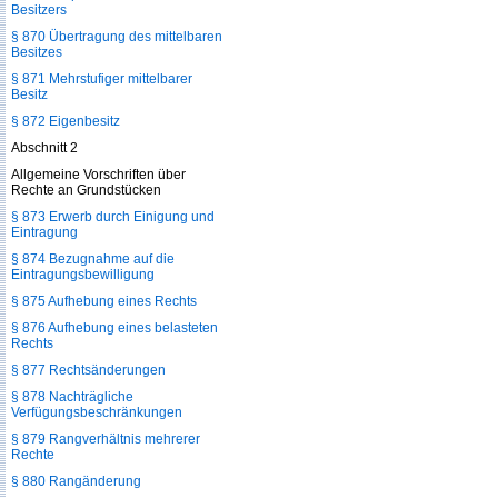
Besitzers
§ 870 Übertragung des mittelbaren
Besitzes
§ 871 Mehrstufiger mittelbarer
Besitz
§ 872 Eigenbesitz
Abschnitt 2
Allgemeine Vorschriften über
Rechte an Grundstücken
§ 873 Erwerb durch Einigung und
Eintragung
§ 874 Bezugnahme auf die
Eintragungsbewilligung
§ 875 Aufhebung eines Rechts
§ 876 Aufhebung eines belasteten
Rechts
§ 877 Rechtsänderungen
§ 878 Nachträgliche
Verfügungsbeschränkungen
§ 879 Rangverhältnis mehrerer
Rechte
§ 880 Rangänderung