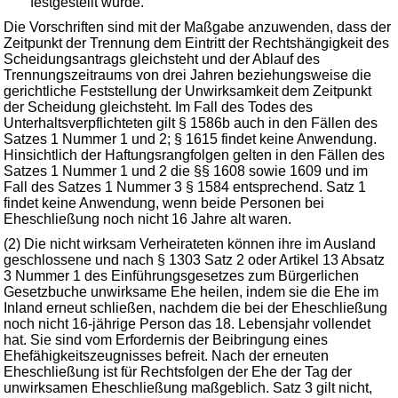
festgestellt wurde.
Die Vorschriften sind mit der Maßgabe anzuwenden, dass der
Zeitpunkt der Trennung dem Eintritt der Rechtshängigkeit des
Scheidungsantrags gleichsteht und der Ablauf des
Trennungszeitraums von drei Jahren beziehungsweise die
gerichtliche Feststellung der Unwirksamkeit dem Zeitpunkt
der Scheidung gleichsteht. Im Fall des Todes des
Unterhaltsverpflichteten gilt § 1586b auch in den Fällen des
Satzes 1 Nummer 1 und 2; § 1615 findet keine Anwendung.
Hinsichtlich der Haftungsrangfolgen gelten in den Fällen des
Satzes 1 Nummer 1 und 2 die §§ 1608 sowie 1609 und im
Fall des Satzes 1 Nummer 3 § 1584 entsprechend. Satz 1
findet keine Anwendung, wenn beide Personen bei
Eheschließung noch nicht 16 Jahre alt waren.
(2) Die nicht wirksam Verheirateten können ihre im Ausland
geschlossene und nach § 1303 Satz 2 oder Artikel 13 Absatz
3 Nummer 1 des Einführungsgesetzes zum Bürgerlichen
Gesetzbuche unwirksame Ehe heilen, indem sie die Ehe im
Inland erneut schließen, nachdem die bei der Eheschließung
noch nicht 16-jährige Person das 18. Lebensjahr vollendet
hat. Sie sind vom Erfordernis der Beibringung eines
Ehefähigkeitszeugnisses befreit. Nach der erneuten
Eheschließung ist für Rechtsfolgen der Ehe der Tag der
unwirksamen Eheschließung maßgeblich. Satz 3 gilt nicht,