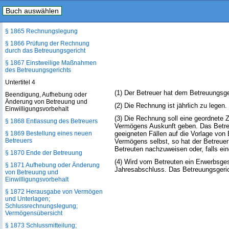
Buch auswählen
§ 1864 Auskunfts- und
Mitteilungspflichten des Betreuers
§ 1865 Rechnungslegung
§ 1866 Prüfung der Rechnung
durch das Betreuungsgericht
§ 1867 Einstweilige Maßnahmen
des Betreuungsgerichts
Untertitel 4
(1) Der Betreuer hat dem Betreuungsg
Beendigung, Aufhebung oder
Änderung von Betreuung und
(2) Die Rechnung ist jährlich zu lege
Einwilligungsvorbehalt
(3) Die Rechnung soll eine geordnete
§ 1868 Entlassung des Betreuers
Vermögens Auskunft geben. Das Betreu
§ 1869 Bestellung eines neuen
geeigneten Fällen auf die Vorlage von
Betreuers
Vermögens selbst, so hat der Betreuer 
Betreuten nachzuweisen oder, falls ein
§ 1870 Ende der Betreuung
(4) Wird vom Betreuten ein Erwerbsge
§ 1871 Aufhebung oder Änderung
Jahresabschluss. Das Betreuungsgeric
von Betreuung und
Einwilligungsvorbehalt
§ 1872 Herausgabe von Vermögen
und Unterlagen;
Schlussrechnungslegung;
Vermögensübersicht
§ 1873 Schlussmitteilung;