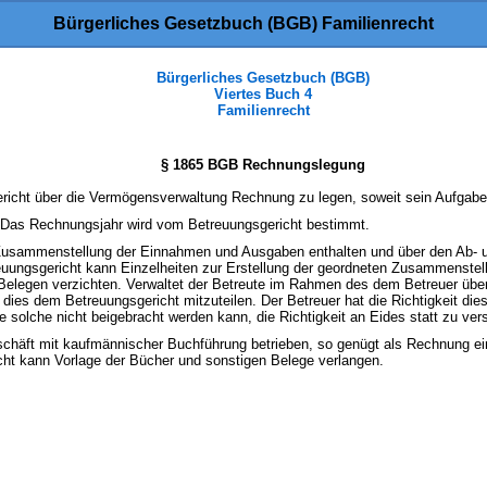
Bürgerliches Gesetzbuch (BGB) Familienrecht
Bürgerliches Gesetzbuch (BGB)
Viertes Buch 4
Familienrecht
§ 1865 BGB Rechnungslegung
ericht über die Vermögensverwaltung Rechnung zu legen, soweit sein Aufgab
n. Das Rechnungsjahr wird vom Betreuungsgericht bestimmt.
 Zusammenstellung der Einnahmen und Ausgaben enthalten und über den Ab- 
ungsgericht kann Einzelheiten zur Erstellung der geordneten Zusammenstel
 Belegen verzichten. Verwaltet der Betreute im Rahmen des dem Betreuer übe
dies dem Betreuungsgericht mitzuteilen. Der Betreuer hat die Richtigkeit dies
e solche nicht beigebracht werden kann, die Richtigkeit an Eides statt zu ver
schäft mit kaufmännischer Buchführung betrieben, so genügt als Rechnung e
ht kann Vorlage der Bücher und sonstigen Belege verlangen.