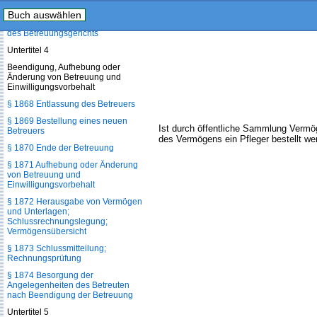
durch das Betreuungsgericht
Buch auswählen
§ 1867 Einstweilige Maßnahmen
des Betreuungsgerichts
Untertitel 4
Beendigung, Aufhebung oder
Änderung von Betreuung und
Einwilligungsvorbehalt
§ 1868 Entlassung des Betreuers
§ 1869 Bestellung eines neuen
Ist durch öffentliche Sammlung Verm
Betreuers
des Vermögens ein Pfleger bestellt w
§ 1870 Ende der Betreuung
§ 1871 Aufhebung oder Änderung
von Betreuung und
Einwilligungsvorbehalt
§ 1872 Herausgabe von Vermögen
und Unterlagen;
Schlussrechnungslegung;
Vermögensübersicht
§ 1873 Schlussmitteilung;
Rechnungsprüfung
§ 1874 Besorgung der
Angelegenheiten des Betreuten
nach Beendigung der Betreuung
Untertitel 5