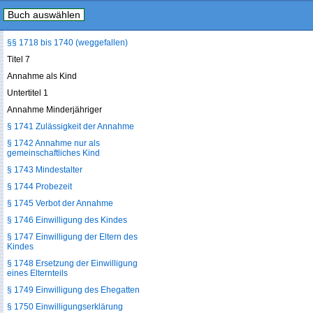
Buch auswählen
§ 1717 Erfordernis des
gewöhnlichen Aufenthalts im Inland
§§ 1718 bis 1740 (weggefallen)
Titel 7
Annahme als Kind
Untertitel 1
Annahme Minderjähriger
§ 1741 Zulässigkeit der Annahme
§ 1742 Annahme nur als
gemeinschaftliches Kind
§ 1743 Mindestalter
§ 1744 Probezeit
§ 1745 Verbot der Annahme
§ 1746 Einwilligung des Kindes
§ 1747 Einwilligung der Eltern des
Kindes
§ 1748 Ersetzung der Einwilligung
eines Elternteils
§ 1749 Einwilligung des Ehegatten
§ 1750 Einwilligungserklärung