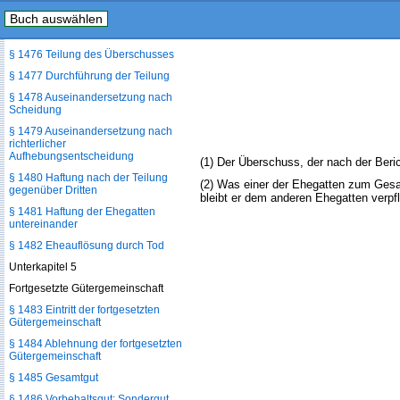
Buch auswählen
§ 1475 Berichtigung der
Gesamtgutsverbindlichkeiten
§ 1476 Teilung des Überschusses
§ 1477 Durchführung der Teilung
§ 1478 Auseinandersetzung nach
Scheidung
§ 1479 Auseinandersetzung nach
richterlicher
Aufhebungsentscheidung
(1) Der Überschuss, der nach der Beric
§ 1480 Haftung nach der Teilung
(2) Was einer der Ehegatten zum Gesam
gegenüber Dritten
bleibt er dem anderen Ehegatten verpfl
§ 1481 Haftung der Ehegatten
untereinander
§ 1482 Eheauflösung durch Tod
Unterkapitel 5
Fortgesetzte Gütergemeinschaft
§ 1483 Eintritt der fortgesetzten
Gütergemeinschaft
§ 1484 Ablehnung der fortgesetzten
Gütergemeinschaft
§ 1485 Gesamtgut
§ 1486 Vorbehaltsgut; Sondergut