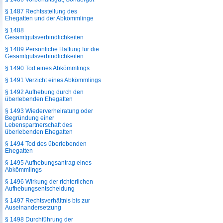
§ 1487 Rechtsstellung des
Ehegatten und der Abkömmlinge
§ 1488
Gesamtgutsverbindlichkeiten
§ 1489 Persönliche Haftung für die
Gesamtgutsverbindlichkeiten
§ 1490 Tod eines Abkömmlings
§ 1491 Verzicht eines Abkömmlings
§ 1492 Aufhebung durch den
überlebenden Ehegatten
§ 1493 Wiederverheiratung oder
Begründung einer
Lebenspartnerschaft des
überlebenden Ehegatten
§ 1494 Tod des überlebenden
Ehegatten
§ 1495 Aufhebungsantrag eines
Abkömmlings
§ 1496 Wirkung der richterlichen
Aufhebungsentscheidung
§ 1497 Rechtsverhältnis bis zur
Auseinandersetzung
§ 1498 Durchführung der