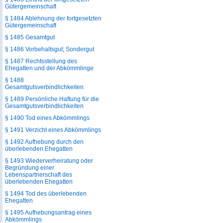
Gütergemeinschaft
§ 1484 Ablehnung der fortgesetzten
Gütergemeinschaft
§ 1485 Gesamtgut
§ 1486 Vorbehaltsgut; Sondergut
§ 1487 Rechtsstellung des
Ehegatten und der Abkömmlinge
§ 1488
Gesamtgutsverbindlichkeiten
§ 1489 Persönliche Haftung für die
Gesamtgutsverbindlichkeiten
§ 1490 Tod eines Abkömmlings
§ 1491 Verzicht eines Abkömmlings
§ 1492 Aufhebung durch den
überlebenden Ehegatten
§ 1493 Wiederverheiratung oder
Begründung einer
Lebenspartnerschaft des
überlebenden Ehegatten
§ 1494 Tod des überlebenden
Ehegatten
§ 1495 Aufhebungsantrag eines
Abkömmlings