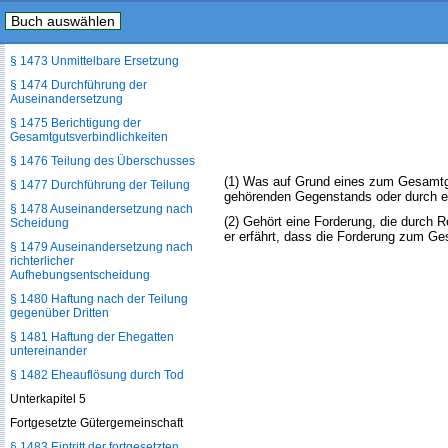
Buch auswählen
§ 1472 Gemeinschaftliche
Verwaltung des Gesamtguts
§ 1473 Unmittelbare Ersetzung
§ 1474 Durchführung der
Auseinandersetzung
§ 1475 Berichtigung der
Gesamtgutsverbindlichkeiten
§ 1476 Teilung des Überschusses
(1) Was auf Grund eines zum Gesamtg
§ 1477 Durchführung der Teilung
gehörenden Gegenstands oder durch ei
§ 1478 Auseinandersetzung nach
(2) Gehört eine Forderung, die durch 
Scheidung
er erfährt, dass die Forderung zum Ge
§ 1479 Auseinandersetzung nach
richterlicher
Aufhebungsentscheidung
§ 1480 Haftung nach der Teilung
gegenüber Dritten
§ 1481 Haftung der Ehegatten
untereinander
§ 1482 Eheauflösung durch Tod
Unterkapitel 5
Fortgesetzte Gütergemeinschaft
§ 1483 Eintritt der fortgesetzten