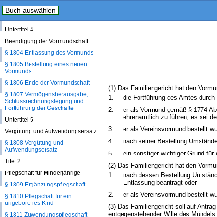
Buch auswählen
§ 1803 Persönliche Anhörung;
Besprechung mit dem Mündel
Untertitel 4
Beendigung der Vormundschaft
§ 1804 Entlassung des Vormunds
§ 1805 Bestellung eines neuen
Vormunds
§ 1806 Ende der Vormundschaft
(1) Das Familiengericht hat den Vorm
§ 1807 Vermögensherausgabe,
1.
die Fortführung des Amtes durch 
Schlussrechnungslegung und
Fortführung der Geschäfte
2.
er als Vormund gemäß § 1774 Absa
ehrenamtlich zu führen, es sei d
Untertitel 5
3.
er als Vereinsvormund bestellt w
Vergütung und Aufwendungsersatz
4.
nach seiner Bestellung Umstände
§ 1808 Vergütung und
Aufwendungsersatz
5.
ein sonstiger wichtiger Grund für 
Titel 2
(2) Das Familiengericht hat den Vorm
Pflegschaft für Minderjährige
1.
nach dessen Bestellung Umstände
Entlassung beantragt oder
§ 1809 Ergänzungspflegschaft
2.
er als Vereinsvormund bestellt w
§ 1810 Pflegschaft für ein
ungeborenes Kind
(3) Das Familiengericht soll auf Ant
entgegenstehender Wille des Mündels 
§ 1811 Zuwendungspflegschaft