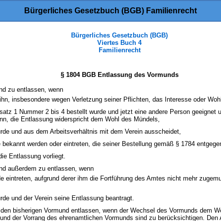
Bürgerliches Gesetzbuch (BGB) Familienrecht
Bürgerliches Gesetzbuch (BGB)
Viertes Buch 4
Familienrecht
§ 1804 BGB Entlassung des Vormunds
und zu entlassen, wenn
ihn, insbesondere wegen Verletzung seiner Pflichten, das Interesse oder Wo
tz 1 Nummer 2 bis 4 bestellt wurde und jetzt eine andere Person geeignet un
enn, die Entlassung widerspricht dem Wohl des Mündels,
urde und aus dem Arbeitsverhältnis mit dem Verein ausscheidet,
 bekannt werden oder eintreten, die seiner Bestellung gemäß § 1784 entgege
die Entlassung vorliegt.
und außerdem zu entlassen, wenn
 eintreten, aufgrund derer ihm die Fortführung des Amtes nicht mehr zugem
urde und der Verein seine Entlassung beantragt.
rag den bisherigen Vormund entlassen, wenn der Wechsel des Vormunds dem Wo
und der Vorrang des ehrenamtlichen Vormunds sind zu berücksichtigen. Den A