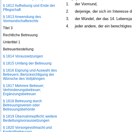
1.
der Vormund,
§ 1812 Aufhebung und Ende der
Pflegschaft
2.
derjenige, der sich im Interesse
§ 1813 Anwendung des
3.
der Mündel, der das 14. Lebensjah
Vormundschaftsrechts
4.
jeder andere, der ein berechtigt
Titel 3
Rechtliche Betreuung
Untertitel 1
Betreuerbestellung
§ 1814 Voraussetzungen
§ 1815 Umfang der Betreuung
§ 1816 Eignung und Auswahl des
Betreuers; Berücksichtigung der
Wünsche des Volljährigen
§ 1817 Mehrere Betreuer;
Verhinderungsbetreuer;
Ergänzungsbetreuer
§ 1818 Betreuung durch
Betreuungsverein oder
Betreuungsbehörde
§ 1819 Übernahmepflicht; weitere
Bestellungsvoraussetzungen
§ 1820 Vorsorgevollmacht und
Kontrollbetreuung