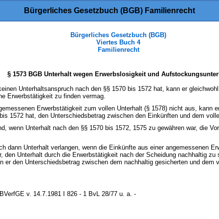
Bürgerliches Gesetzbuch (BGB) Familienrecht
Bürgerliches Gesetzbuch (BGB)
Viertes Buch 4
Familienrecht
§ 1573 BGB Unterhalt wegen Erwerbslosigkeit und Aufstockungsunter
keinen Unterhaltsanspruch nach den §§ 1570 bis 1572 hat, kann er gleichwohl 
 Erwerbstätigkeit zu finden vermag.
gemessenen Erwerbstätigkeit zum vollen Unterhalt (§ 1578) nicht aus, kann er,
bis 1572 hat, den Unterschiedsbetrag zwischen den Einkünften und dem volle
nd, wenn Unterhalt nach den §§ 1570 bis 1572, 1575 zu gewähren war, die Vor
h dann Unterhalt verlangen, wenn die Einkünfte aus einer angemessenen Erwer
 den Unterhalt durch die Erwerbstätigkeit nach der Scheidung nachhaltig zu 
ann er den Unterschiedsbetrag zwischen dem nachhaltig gesicherten und dem vo
BVerfGE v. 14.7.1981 I 826 - 1 BvL 28/77 u. a. -