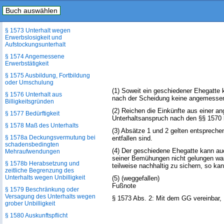
Buch auswählen
§ 1572 Unterhalt wegen Krankheit
oder Gebrechen
§ 1573 Unterhalt wegen
Erwerbslosigkeit und
Aufstockungsunterhalt
§ 1574 Angemessene
Erwerbstätigkeit
§ 1575 Ausbildung, Fortbildung
oder Umschulung
(1) Soweit ein geschiedener Ehegatte 
§ 1576 Unterhalt aus
nach der Scheidung keine angemessene
Billigkeitsgründen
(2) Reichen die Einkünfte aus einer an
§ 1577 Bedürftigkeit
Unterhaltsanspruch nach den §§ 1570 
§ 1578 Maß des Unterhalts
(3) Absätze 1 und 2 gelten entspreche
§ 1578a Deckungsvermutung bei
entfallen sind.
schadensbedingten
(4) Der geschiedene Ehegatte kann auc
Mehraufwendungen
seiner Bemühungen nicht gelungen war,
§ 1578b Herabsetzung und
teilweise nachhaltig zu sichern, so k
zeitliche Begrenzung des
Unterhalts wegen Unbilligkeit
(5) (weggefallen)
Fußnote
§ 1579 Beschränkung oder
Versagung des Unterhalts wegen
§ 1573 Abs. 2: Mit dem GG vereinbar, 
grober Unbilligkeit
§ 1580 Auskunftspflicht