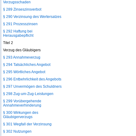
Verzugsschaden
§ 289 Zinseszinsverbot
§ 290 Verzinsung des Wertersatzes
§ 291 Prozesszinsen
§ 292 Haftung bei
Herausgabepflicht
Titel 2
Verzug des Gläubigers
§ 293 Annahmeverzug
§ 294 Tatsächliches Angebot
§ 295 Wörtliches Angebot
§ 296 Entbehrlichkeit des Angebots
§ 297 Unvermögen des Schuldners
§ 298 Zug-um-Zug-Leistungen
§ 299 Vorübergehende
Annahmeverhinderung
§ 300 Wirkungen des
Gläubigerverzugs
§ 301 Wegfall der Verzinsung
§ 302 Nutzungen