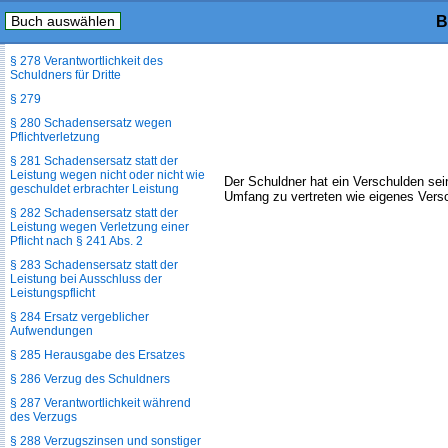
Buch auswählen
B
§ 277 Sorgfalt in eigenen
Angelegenheiten
§ 278 Verantwortlichkeit des
Schuldners für Dritte
§ 279
§ 280 Schadensersatz wegen
Pflichtverletzung
§ 281 Schadensersatz statt der
Leistung wegen nicht oder nicht wie
Der Schuldner hat ein Verschulden sein
geschuldet erbrachter Leistung
Umfang zu vertreten wie eigenes Versc
§ 282 Schadensersatz statt der
Leistung wegen Verletzung einer
Pflicht nach § 241 Abs. 2
§ 283 Schadensersatz statt der
Leistung bei Ausschluss der
Leistungspflicht
§ 284 Ersatz vergeblicher
Aufwendungen
§ 285 Herausgabe des Ersatzes
§ 286 Verzug des Schuldners
§ 287 Verantwortlichkeit während
des Verzugs
§ 288 Verzugszinsen und sonstiger