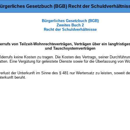
ürgerliches Gesetzbuch (BGB) Recht der Schuldverhältnis
Bürgerliches Gesetzbuch (BGB)
Zweites Buch 2
Recht der Schuldverhältnisse
rufs von Teilzeit-Wohnrechteverträgen, Verträgen über ein langfristige
und Tauschsystemverträgen
Widerrufs keine Kosten zu tragen. Die Kosten des Vertrags, seiner Durchführu
ten. Eine Vergütung für geleistete Dienste sowie für die Überlassung von W
erlust der Unterkunft im Sinne des § 481 nur Wertersatz zu leisten, soweit der
erkunft beruht.