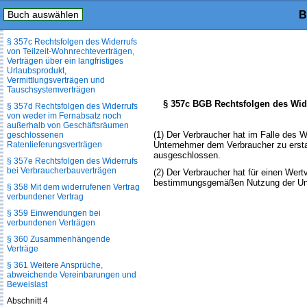
§ 357b Rechtsfolgen des Widerrufs
Buch auswählen
B
von Verträgen über
Finanzdienstleistungen
§ 357c Rechtsfolgen des Widerrufs
von Teilzeit-Wohnrechteverträgen,
Verträgen über ein langfristiges
Urlaubsprodukt,
Vermittlungsverträgen und
Tauschsystemverträgen
§ 357c BGB Rechtsfolgen des Wider
§ 357d Rechtsfolgen des Widerrufs
von weder im Fernabsatz noch
außerhalb von Geschäftsräumen
(1) Der Verbraucher hat im Falle des 
geschlossenen
Ratenlieferungsverträgen
Unternehmer dem Verbraucher zu erstat
ausgeschlossen.
§ 357e Rechtsfolgen des Widerrufs
bei Verbraucherbauverträgen
(2) Der Verbraucher hat für einen Wertv
bestimmungsgemäßen Nutzung der Unt
§ 358 Mit dem widerrufenen Vertrag
verbundener Vertrag
§ 359 Einwendungen bei
verbundenen Verträgen
§ 360 Zusammenhängende
Verträge
§ 361 Weitere Ansprüche,
abweichende Vereinbarungen und
Beweislast
Abschnitt 4