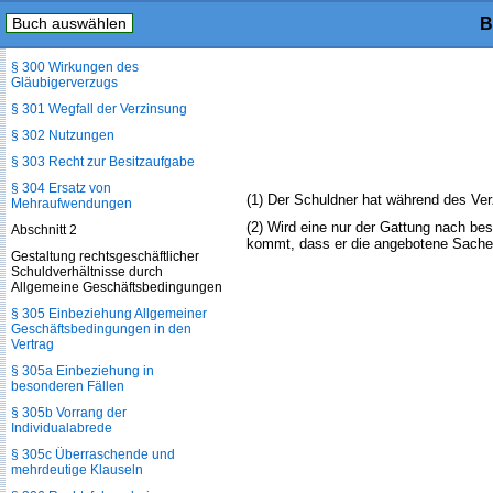
Buch auswählen
B
§ 299 Vorübergehende
Annahmeverhinderung
§ 300 Wirkungen des
Gläubigerverzugs
§ 301 Wegfall der Verzinsung
§ 302 Nutzungen
§ 303 Recht zur Besitzaufgabe
§ 304 Ersatz von
(1) Der Schuldner hat während des Ver
Mehraufwendungen
(2) Wird eine nur der Gattung nach be
Abschnitt 2
kommt, dass er die angebotene Sache
Gestaltung rechtsgeschäftlicher
Schuldverhältnisse durch
Allgemeine Geschäftsbedingungen
§ 305 Einbeziehung Allgemeiner
Geschäftsbedingungen in den
Vertrag
§ 305a Einbeziehung in
besonderen Fällen
§ 305b Vorrang der
Individualabrede
§ 305c Überraschende und
mehrdeutige Klauseln