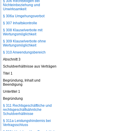
§ 306 Rechtsfolgen bei
Nichteinbeziehung und
Unwirksamkeit
§ 306a Umgehungsverbot
§ 307 Inhaltskontrolle
§ 308 Klauselverbote mit
Wertungsmöglichkeit
§ 309 Klauselverbote ohne
Wertungsmöglichkeit
§ 310 Anwendungsbereich
Abschnitt 3
Schuldverhältnisse aus Verträgen
Titel 1
Begründung, Inhalt und
Beendigung
Untertitel 1
Begründung
§ 311 Rechtsgeschäftliche und
rechtsgeschäftsähnliche
Schuldverhältnisse
§ 311a Leistungshindernis bei
Vertragsschluss