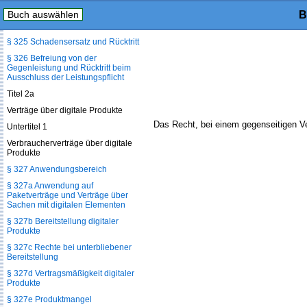
Buch auswählen
B
§ 324 Rücktritt wegen Verletzung
einer Pflicht nach § 241 Abs. 2
§ 325 Schadensersatz und Rücktritt
§ 326 Befreiung von der
Gegenleistung und Rücktritt beim
Ausschluss der Leistungspflicht
Titel 2a
Verträge über digitale Produkte
Das Recht, bei einem gegenseitigen Ve
Untertitel 1
Verbraucherverträge über digitale
Produkte
§ 327 Anwendungsbereich
§ 327a Anwendung auf
Paketverträge und Verträge über
Sachen mit digitalen Elementen
§ 327b Bereitstellung digitaler
Produkte
§ 327c Rechte bei unterbliebener
Bereitstellung
§ 327d Vertragsmäßigkeit digitaler
Produkte
§ 327e Produktmangel