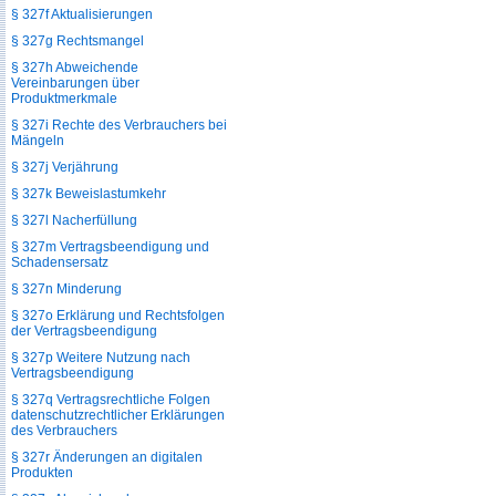
§ 327f Aktualisierungen
§ 327g Rechtsmangel
§ 327h Abweichende
Vereinbarungen über
Produktmerkmale
§ 327i Rechte des Verbrauchers bei
Mängeln
§ 327j Verjährung
§ 327k Beweislastumkehr
§ 327l Nacherfüllung
§ 327m Vertragsbeendigung und
Schadensersatz
§ 327n Minderung
§ 327o Erklärung und Rechtsfolgen
der Vertragsbeendigung
§ 327p Weitere Nutzung nach
Vertragsbeendigung
§ 327q Vertragsrechtliche Folgen
datenschutzrechtlicher Erklärungen
des Verbrauchers
§ 327r Änderungen an digitalen
Produkten